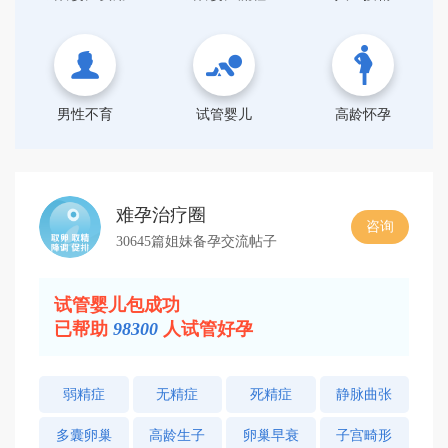
男性不育
试管婴儿
高龄怀孕
难孕治疗圈
咨询
30645篇姐妹备孕交流帖子
试管婴儿包成功
已帮助
98300
人试管好孕
弱精症
无精症
死精症
静脉曲张
多囊卵巢
高龄生子
卵巢早衰
子宫畸形