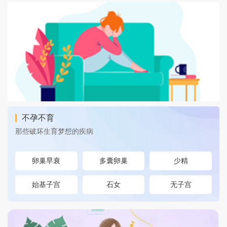
不孕不育
那些破坏生育梦想的疾病
卵巢早衰
多囊卵巢
少精
始基子宫
石女
无子宫