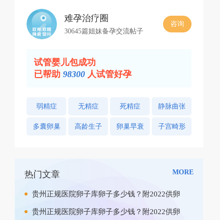
难孕治疗圈
咨询
30645篇姐妹备孕交流帖子
试管婴儿包成功
已帮助
98300
人试管好孕
弱精症
无精症
死精症
静脉曲张
多囊卵巢
高龄生子
卵巢早衰
子宫畸形
MORE
热门文章
贵州正规医院卵子库卵子多少钱？附2022供卵
贵州正规医院卵子库卵子多少钱？附2022供卵