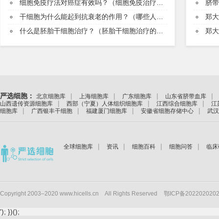
细胞免疫疗法对癌症有效吗？（细胞免疫治疗需要几个周期）
脐带
干细胞为什么能起到抗衰老的作用？（哪些人适合打干细胞抗衰老）
郑
什么是胚胎干细胞治疗？（胚胎干细胞治疗的优势）
郑
严选细胞：
|
|
|
|
北京细胞库
上海细胞库
广东细胞库
山东省脐带血库
|
|
|
山西遗传资源细胞库
西部（宁夏）人体组织细胞库
江西综合细胞库
江
|
|
|
|
细胞库
广西银丰干细胞
福建厦门细胞库
安徽省细胞存储中心
武汉
|
|
|
|
全球细胞库
资讯
细胞百科
细胞问答
临床
Copyright 2003–2020 www.hicells.cn
All Rights Reserved
鄂ICP备202202020
'); })();