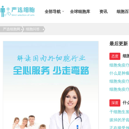
全部导航
全球细胞库
资讯
细胞百
严选细胞网
细胞问答
名词释义
临床研究
免疫细胞
间充质干细胞
成体干细胞
1型糖尿病
子
外周血干细胞
脐带血干细胞
乳牙干细胞
溃疡性结肠炎
最后更新
肝
华通氏胶
造血干细胞
牙髓干细胞
卵巢早衰
小
脂肪干细胞
你真的了解
单能干细胞
帕金森病
肺
细
态度
DNA吗？诠释
生命的意义及
细胞免疫
DNA的前世今
什么是肿
生
细胞免疫
细胞免疫
什
深度
干细胞生
拔掉的牙
正在接受