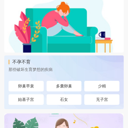
不孕不育
那些破坏生育梦想的疾病
卵巢早衰
多囊卵巢
少精
始基子宫
石女
无子宫