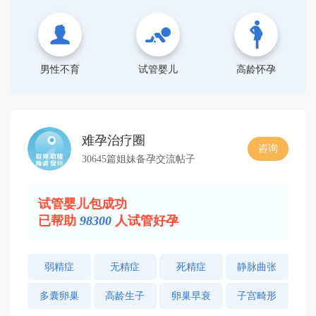
男性不育
试管婴儿
高龄怀孕
难孕治疗圈
咨询
30645篇姐妹备孕交流帖子
试管婴儿包成功
已帮助
98300
人试管好孕
弱精症
无精症
死精症
静脉曲张
多囊卵巢
高龄生子
卵巢早衰
子宫畸形