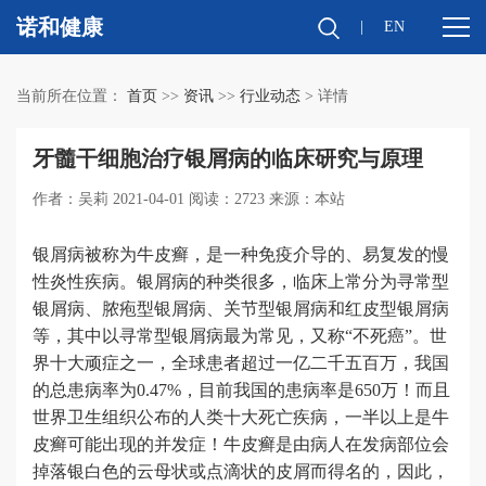
诺和健康
|
EN
当前所在位置：
首页
>>
资讯
>>
行业动态
> 详情
牙髓干细胞治疗银屑病的临床研究与原理
作者：吴莉 2021-04-01 阅读：2723 来源：本站
银屑病被称为牛皮癣，是一种免疫介导的、易复发的慢
性炎性疾病。银屑病的种类很多，临床上常分为寻常型
银屑病、脓疱型银屑病、关节型银屑病和红皮型银屑病
等，其中以寻常型银屑病最为常见，又称“不死癌”。世
界十大顽症之一，全球患者超过一亿二千五百万，我国
的总患病率为0.47%，目前我国的患病率是650万！而且
世界卫生组织公布的人类十大死亡疾病，一半以上是牛
皮癣可能出现的并发症！牛皮癣是由病人在发病部位会
掉落银白色的云母状或点滴状的皮屑而得名的，因此，