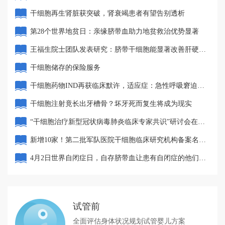
者的“第一选择”？
干细胞再生肾脏获突破，肾衰竭患者有望告别透析
第28个世界地贫日：亲缘脐带血助力地贫救治优势显著
王福生院士团队发表研究：脐带干细胞能显著改善肝硬化
的长期生存率
干细胞储存的保险服务
干细胞药物IND再获临床默许，适应症：急性呼吸窘迫综
合征（ARDS）
干细胞注射竟长出牙槽骨？坏牙死而复生将成为现实
“干细胞治疗新型冠状病毒肺炎临床专家共识”研讨会在北
京举行
新增10家！第二批军队医院干细胞临床研究机构备案名单
公布
4月2日世界自闭症日，自存脐带血让患有自闭症的他们重
生
试管前
全面评估身体状况
规划试管婴儿方案