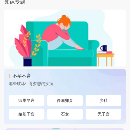
知识专题
不孕不育
那些破坏生育梦想的疾病
卵巢早衰
多囊卵巢
少精
始基子宫
石女
无子宫