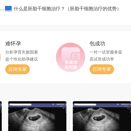
打
个周期）
什么是胚胎干细胞治疗？（胚胎干细胞治疗的优势）
难怀孕
包成功
分析孕育失败因素
一对一试管服务提
提个性化助孕建议
高试管成功率
咨询专家
咨询专家