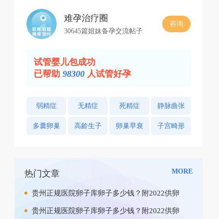
难孕治疗圈
咨询
30645篇姐妹备孕交流帖子
试管婴儿包成功
已帮助
98300
人试管好孕
弱精症
无精症
死精症
静脉曲张
多囊卵巢
高龄生子
卵巢早衰
子宫畸形
MORE
热门文章
贵州正规医院卵子库卵子多少钱？附2022供卵
贵州正规医院卵子库卵子多少钱？附2022供卵