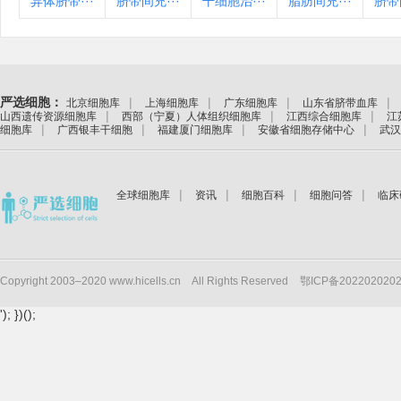
异体脐带···
脐带间充···
干细胞治···
脂肪间充···
脐带
严选细胞：
|
|
|
|
北京细胞库
上海细胞库
广东细胞库
山东省脐带血库
|
|
|
山西遗传资源细胞库
西部（宁夏）人体组织细胞库
江西综合细胞库
江
|
|
|
|
细胞库
广西银丰干细胞
福建厦门细胞库
安徽省细胞存储中心
武汉
|
|
|
|
全球细胞库
资讯
细胞百科
细胞问答
临床
Copyright 2003–2020 www.hicells.cn
All Rights Reserved
鄂ICP备202202020
'); })();