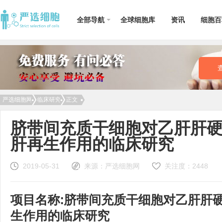
全部导航
全球细胞库
资讯
细胞百
名词释义
临床研究
免疫细胞
间充质干细胞
成体干细胞
1型糖尿病
子
外周血干细胞
脐带血干细胞
乳牙干细胞
溃疡性结肠炎
肝
华通氏胶
造血干细胞
牙髓干细胞
卵巢早衰
小
脂肪干细胞
你真的了解
单能干细胞
帕金森病
肺
严选细胞网
临床研究
正文
DNA吗？诠释
生命的意义及
DNA的前世今
脐带间充质干细胞对乙肝肝
生
肝再生作用的临床研究
2019-05-31
来源：严选细胞网
关注度：
2448
项目名称:脐带间充质干细胞对乙肝肝
生作用的临床研究