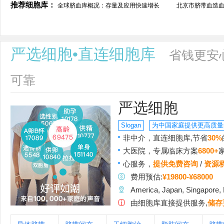
推荐细胞库：
全球脐血库概况：存量及应用快速增长
北京市脐带血造
严选细胞•直连细胞库
省钱更安
可靠
严选细胞
Slogan
为中国家庭提供更高质量
非中介，直连细胞库,节省
30%
大医院，专属临床方案
6800+
心服务，
提供免费咨询
/
资源
费用预估:
¥19800-¥68000
America, Japan, Singapore,
由细胞库直接提供服务,
储存