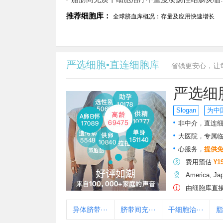
推荐细胞库：
全球脐血库概况：存量及应用快速增长
严选细胞•直连细胞库
省钱更安心，让
严选细
Slogan
为中
非中介，直连细
大医院，专属
心服务，
提供
费用预估:
¥1
America, Ja
由细胞库直接
异体脐带···
脐带间充···
干细胞治···
脂