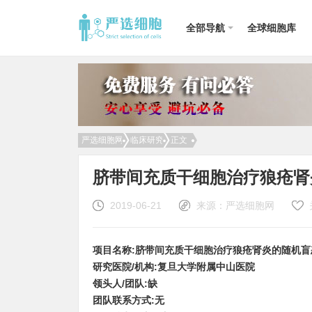
全部导航
全球细胞库
名词释义
临床研究
免疫细胞
间充质干细胞
成体干细胞
1型糖尿病
子
外周血干细胞
脐带血干细胞
乳牙干细胞
溃疡性结肠炎
肝
华通氏胶
造血干细胞
牙髓干细胞
卵巢早衰
小
脂肪干细胞
你真的了解
单能干细胞
帕金森病
肺
严选细胞网
临床研究
正文
DNA吗？诠释
生命的意义及
DNA的前世今
脐带间充质干细胞治疗狼疮肾
生
2019-06-21
来源：严选细胞网
项目名称:脐带间充质干细胞治疗狼疮肾炎的随机
研究医院/机构:复旦大学附属中山医院
领头人/团队:缺
团队联系方式:无