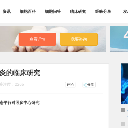
资讯
细胞百科
细胞问答
临床研究
经验分享
发
网
经验分享
全
宫创伤
心肌梗死
中风
地中海贫血
美容抗衰老
查看详情
我要咨询
硬化
银屑病
乳牙干细胞
华通氏胶
脑瘫儿
儿脑瘫
黄斑变性
白血病
障碍性贫血
糖尿病干细胞
脏再生
心肌梗死
癌细胞
新冠肺炎
炎的临床研究
关注度：
2265
评论
分享
盲态平行对照多中心研究