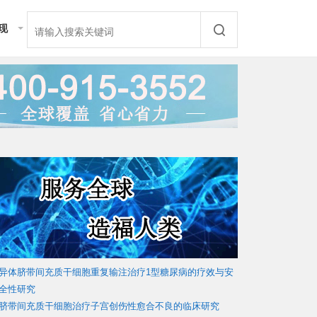
现
站地图
互助问答
站标签
细胞免疫疗法
肿瘤免疫治疗
免疫疗法分类
免疫疗法原理
干细胞生发
牙髓干细胞
化疗与免疫
免疫疗法效果
细胞抗衰老
胚胎干细胞
异体脐带间充质干细胞重复输注治疗1型糖尿病的疗效与安
全性研究
脐带间充质干细胞治疗子宫创伤性愈合不良的临床研究