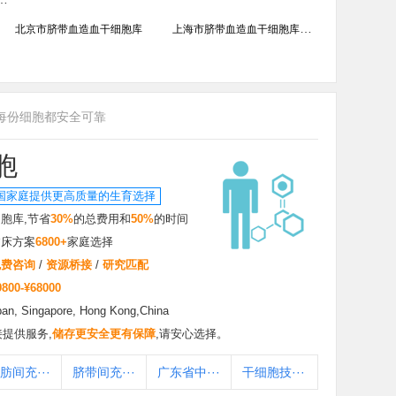
北京市脐带血造血干细胞库
上海市脐带血造血干细胞库
广东省脐带血
每份细胞都安全可靠
胞
国家庭提供更高质量的生育选择
胞库,节省
30%
的总费用和
50%
的时间
临床方案
6800+
家庭选择
免费咨询
/
资源桥接
/
研究匹配
9800-¥68000
pan, Singapore, Hong Kong,China
提供服务,
储存更安全更有保障
,请安心选择。
严选细胞推荐
肪间充···
脐带间充···
广东省中···
干细胞技···