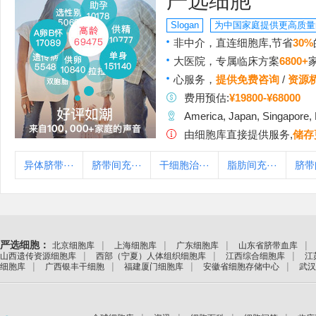
严选细胞
Slogan
为中国家庭提供更高质量
非中介，直连细胞库,节省
30%
大医院，专属临床方案
6800+
心服务，
提供免费咨询
/
资源
费用预估:
¥19800-¥68000
America, Japan, Singapore,
由细胞库直接提供服务,
储存
异体脐带···
脐带间充···
干细胞治···
脂肪间充···
脐带
严选细胞：
|
|
|
|
北京细胞库
上海细胞库
广东细胞库
山东省脐带血库
|
|
|
山西遗传资源细胞库
西部（宁夏）人体组织细胞库
江西综合细胞库
江
|
|
|
|
细胞库
广西银丰干细胞
福建厦门细胞库
安徽省细胞存储中心
武汉